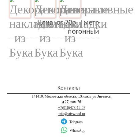
Цена: от 70р. / метр
погонный
Контакты
141410, Московская область, г.Химки, ул.Энгельса,
д.27, пом.76
+7(916)478-12-57
info@stivwood.ru
Telegram
WhatsApp