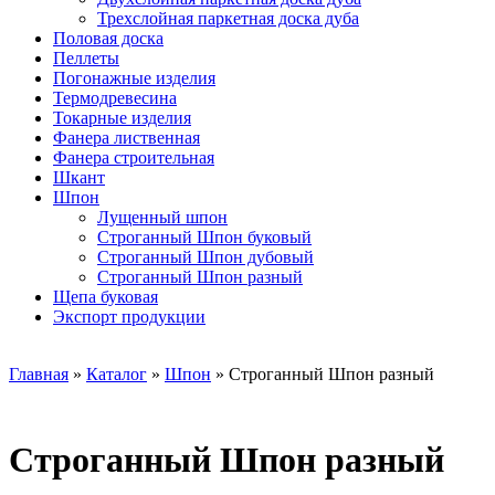
Трехслойная паркетная доска дуба
Половая доска
Пеллеты
Погонажные изделия
Термодревесина
Токарные изделия
Фанера лиственная
Фанера строительная
Шкант
Шпон
Лущенный шпон
Строганный Шпон буковый
Строганный Шпон дубовый
Строганный Шпон разный
Щепа буковая
Экспорт продукции
Главная
»
Каталог
»
Шпон
» Строганный Шпон разный
Строганный Шпон разный