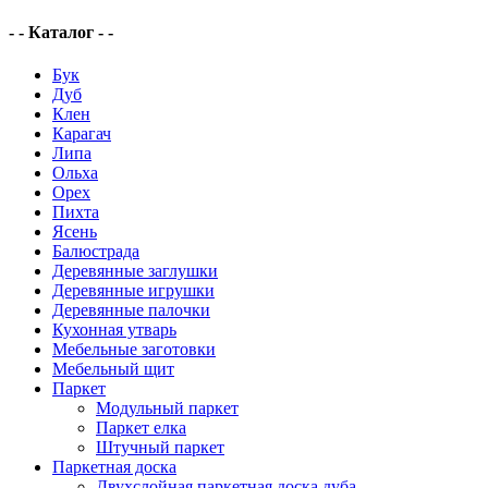
- - Каталог - -
Бук
Дуб
Клен
Карагач
Липа
Ольха
Орех
Пихта
Ясень
Балюстрада
Деревянные заглушки
Деревянные игрушки
Деревянные палочки
Кухонная утварь
Мебельные заготовки
Мебельный щит
Паркет
Модульный паркет
Паркет елка
Штучный паркет
Паркетная доска
Двухслойная паркетная доска дуба